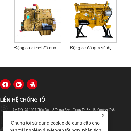
Động cơ diesel đã qua sử dụng của Nhật Bản assy SWAFLY 3176 cho 345B
Động cơ đã qua sử dụng của Nhật Bản SWAFLY 3116 cho 325b
LIÊN HỆ CHÚNG TÔI
Rm520, Số 1105 Giữa Đại Lộ Trung Sơn, Quận Thiên Hà, Quảng Châu
X
+86-13501533176
Chúng tôi sử dụng cookie để cung cấp cho
bạn trải nghiệm duyệt web tốt hơn, phân tích