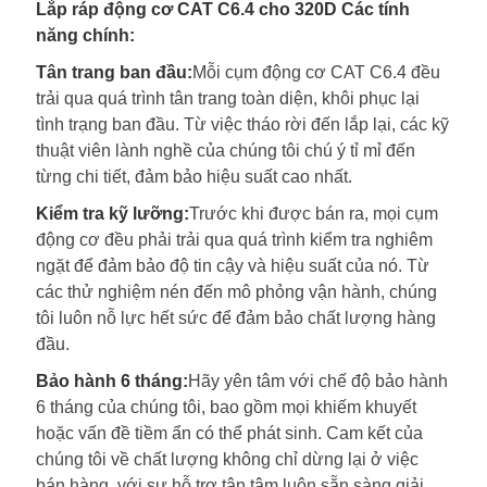
Lắp ráp động cơ CAT C6.4 cho 320D Các tính
năng chính:
Tân trang ban đầu:
Mỗi cụm động cơ CAT C6.4 đều
trải qua quá trình tân trang toàn diện, khôi phục lại
tình trạng ban đầu. Từ việc tháo rời đến lắp lại, các kỹ
thuật viên lành nghề của chúng tôi chú ý tỉ mỉ đến
từng chi tiết, đảm bảo hiệu suất cao nhất.
Kiểm tra kỹ lưỡng:
Trước khi được bán ra, mọi cụm
động cơ đều phải trải qua quá trình kiểm tra nghiêm
ngặt để đảm bảo độ tin cậy và hiệu suất của nó. Từ
các thử nghiệm nén đến mô phỏng vận hành, chúng
tôi luôn nỗ lực hết sức để đảm bảo chất lượng hàng
đầu.
Bảo hành 6 tháng:
Hãy yên tâm với chế độ bảo hành
6 tháng của chúng tôi, bao gồm mọi khiếm khuyết
hoặc vấn đề tiềm ẩn có thể phát sinh. Cam kết của
chúng tôi về chất lượng không chỉ dừng lại ở việc
bán hàng, với sự hỗ trợ tận tâm luôn sẵn sàng giải