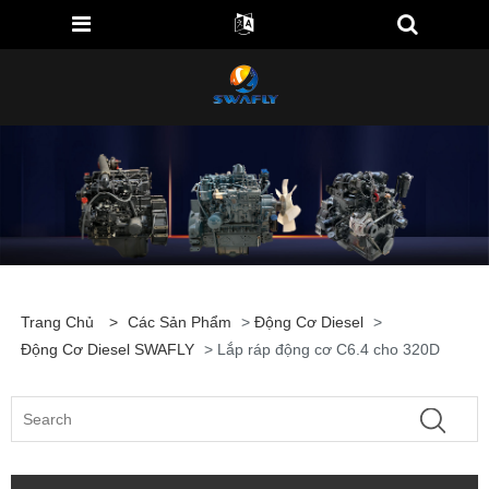
Trang Chủ
>
Các Sản Phẩm
>
Động Cơ Diesel
>
Động Cơ Diesel SWAFLY
> Lắp ráp động cơ C6.4 cho 320D