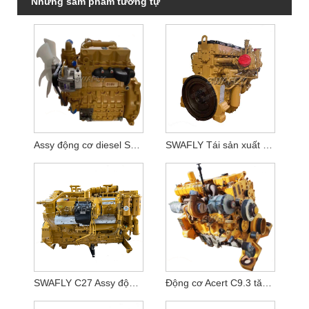
Những sảm phẩm tương tự
Assy động cơ diesel SWAFLY C1.8 D1803
SWAFLY Tái sản xuất C13 ACERT Động cơ Diesel
SWAFLY C27 Assy động cơ hoàn chỉnh cho máy móc
Động cơ Acert C9.3 tăng áp sáu xi-lanh SWAFLY cho 336E